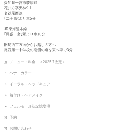
愛知県一宮市萩原町
花井方字天神9-1
名鉄尾西線
｢二子｣駅より車5分
JR東海道本線
｢尾張一宮｣駅より車10分
旧尾西市方面からお越しの方へ
尾西第一中学校の南側の道を東へ車で3分
メニュー・料金 ＜2025.7改定＞
ヘナ カラー
イーラル・ヘッドキュア
着付け・ヘアメイク
フェルモ 形状記憶増毛
予約
お問い合わせ