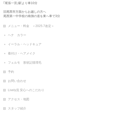
｢尾張一宮｣駅より車10分
旧尾西市方面からお越しの方へ
尾西第一中学校の南側の道を東へ車で3分
メニュー・料金 ＜2025.7改定＞
ヘナ カラー
イーラル・ヘッドキュア
着付け・ヘアメイク
フェルモ 形状記憶増毛
予約
お問い合わせ
Lively流 安心へのこだわり
アクセス・地図
スタッフ紹介