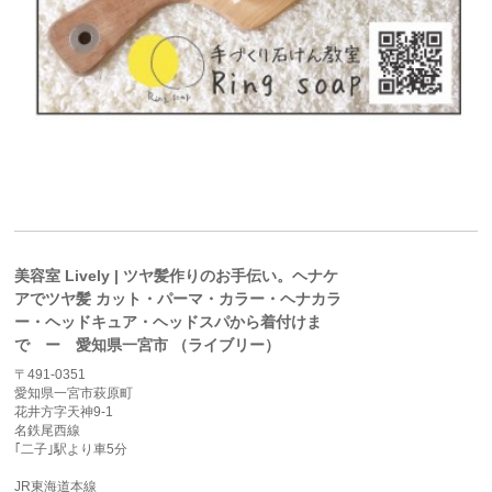
美容室 Lively | ツヤ髪作りのお手伝い。ヘナケ
アでツヤ髪 カット・パーマ・カラー・ヘナカラ
ー・ヘッドキュア・ヘッドスパから着付けま
で ー 愛知県一宮市 （ライブリー）
〒491-0351
愛知県一宮市萩原町
花井方字天神9-1
名鉄尾西線
｢二子｣駅より車5分
JR東海道本線