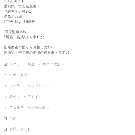
〒491-0351
愛知県一宮市萩原町
花井方字天神9-1
名鉄尾西線
｢二子｣駅より車5分
JR東海道本線
｢尾張一宮｣駅より車10分
旧尾西市方面からお越しの方へ
尾西第一中学校の南側の道を東へ車で3分
メニュー・料金 ＜2025.7改定＞
ヘナ カラー
イーラル・ヘッドキュア
着付け・ヘアメイク
フェルモ 形状記憶増毛
予約
お問い合わせ